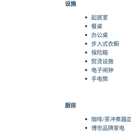
设施
起居室
餐桌
办公桌
步入式衣橱
保险箱
熨烫设施
电子闹钟
手电筒
厨房
咖啡/茶冲煮器
博世品牌家电