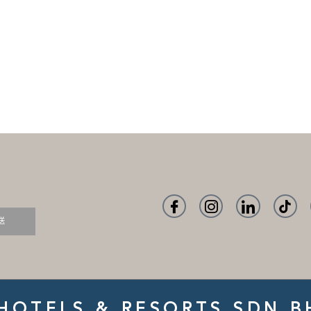
送
HOTELS & RESORTS SDN B